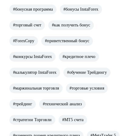
#бонусная программа
#бонусы InstaForex
#торговый счет
#как получить бонус
#ForexCopy
#приветственный бонус
#конкурсы InstaForex
#кредитное плечо
#калькулятор InstaForex
#обучение Трейдингу
#маржинальная торговля
#торговые условия
#трейдинг
#технический анализ
#стратегии Торговли
#МТ5 счета
#изменить размер кредитного плеча
#MetaTrader 5