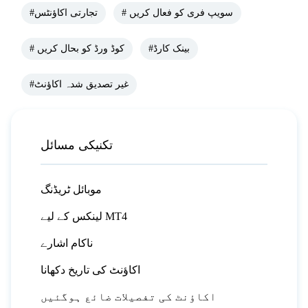
# سویپ فری کو فعال کریں
#تجارتی اکاؤنٹس
#بینک کارڈ
# کوڈ ورڈ کو بحال کریں
#غیر تصدیق شدہ اکاؤنٹ
تکنیکی مسائل
موبائل ٹریڈنگ
لینکس کے لیے MT4
ناکام اشارے
اکاؤنٹ کی تاریخ دکھانا
اکاؤنٹ کی تفصیلات ضائع ہوگئیں