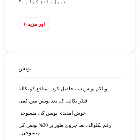
قبول سائز کیا ہے؟
اور مزید 6
بونس
ویلکم بونس سے حاصل کردہ منافع کو نکالنا
فنڈز نکالنے کے بعد بونس میں کمی
خوش آمدیدی بونس کی منسوخی
رقم نکلوالنے بعد جزوی طور پر 30% بونس کی
منسوخی۔