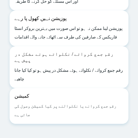
اور اس مسئلے کو حل کرنے کا طریقہ
پوزیشن نہیں کھول پا رہے
پوزیشن لینا ممکن نہ ہو تو اس صورت میں بہترین بروکر انسٹا
فاریکس کے صارفین کی طرف سے اٹھائے جانے والے اقدامات
رقم جمع کرواتے / نکلواتے ہوئے مشکل در
پیش ہے
رقم جمع کرواتے / نکلواتے ہوئے مشکل در پیش ہو تو کیا کیا جانا
چاھیے
کمیشن
رقم جمع کروانے یا نکلوالنے پر کیا کمیشن وصول کی
جاتی ہے