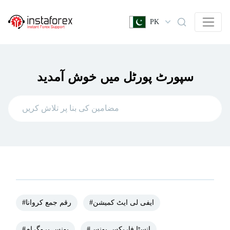
PK
سپورٹ پورٹل میں خوش آمدید
#ایفی لی ایٹ کمیشن
#رقم جمع کروانا
#انسٹا فاریکس بونس
#بونس پروگرام