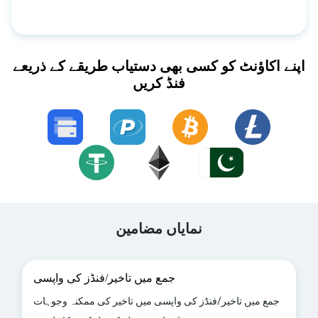
اپنے اکاؤنٹ کو کسی بھی دستیاب طریقے کے ذریعے
فنڈ کریں
نمایاں مضامین
جمع میں تاخیر/فنڈز کی واپسی
جمع میں تاخیر/فنڈز کی واپسی میں تاخیر کی ممکنہ وجوہات