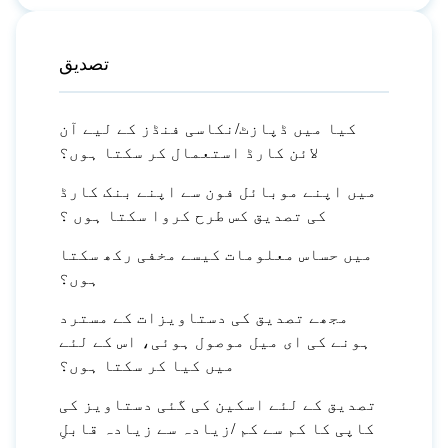
تصدیق
کیا میں ڈپازٹ/نکاسی فنڈز کے لیے آن
لائن کارڈ استعمال کر سکتا ہوں؟
میں اپنے موبائل فون سے اپنے بنک کارڈ
کی تصدیق کس طرح کروا سکتا ہوں ؟
میں حساس معلومات کیسے مخفی رکھ سکتا
ہوں؟
مجھے تصدیق کی دستاویزات کے مسترد
ہونے کی ای میل موصول ہوئی، اس کے لئے
میں کیا کر سکتا ہوں؟
تصدیق کے لئے اسکین کی گئی دستاویز کی
کاپی کا کم سے کم /زیادہ سے زیادہ قابلِ