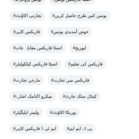
#بونس کس طرح حاصل کریں
#تجارتی اکاؤٔنٹ
#خوش آمدیدی بونس
#فاریکس کاپی
#لیوریج
#انسٹا فاریکس مقابلہ جات
#فاریکس کی تعلیم
#انسٹا فاریکس کیلکولیٹر
#فاریکس میں تجارت
#مارجن تجارت
#کینڈل سٹک چارٹ
#میکرو اکنامک اشارے
#یوریکا اکاؤنٹ
#ولیمز ایلیگیٹر
#پی اے ایم ایم
#ایم ٹی 5 فاریکس کاپی